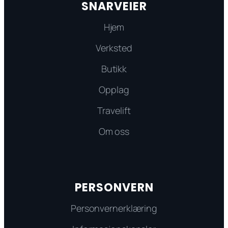
SNARVEIER
Hjem
Verksted
Butikk
Opplag
Travelift
Om oss
PERSONVERN
Personvernerklæring