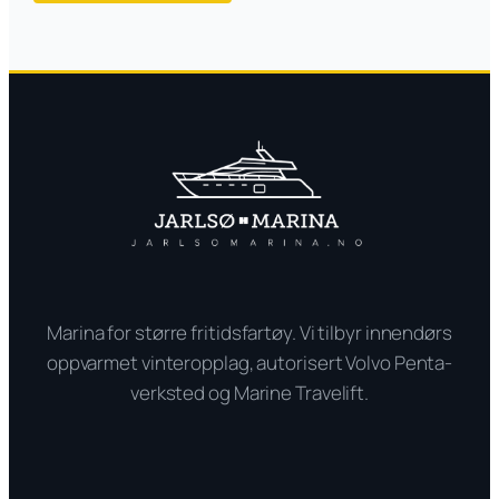
Marina for større fritidsfartøy. Vi tilbyr innendørs
oppvarmet vinteropplag, autorisert Volvo Penta-
verksted og Marine Travelift.